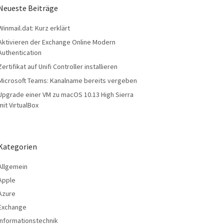
Neueste Beiträge
Winmail.dat: Kurz erklärt
Aktivieren der Exchange Online Modern
Authentication
Zertifikat auf Unifi Controller installieren
Microsoft Teams: Kanalname bereits vergeben
Upgrade einer VM zu macOS 10.13 High Sierra
mit VirtualBox
Kategorien
Allgemein
Apple
Azure
Exchange
Informationstechnik