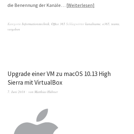
die Benennung der Kanäle…
Weiterlesen
Kategorie
Informationstechnik
,
Office 365
Schlagwörter
kanalname
,
o365
,
teams
,
vergeben
Upgrade einer VM zu macOS 10.13 High
Sierra mit VirtualBox
7. Juni 2018
von
Matthias Hübner