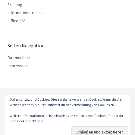
Exchange
Informationstechnik
Office 365
Seiten Navigation
Datenschutz
Impressum
Datenschutz und Cookies: Diese Website verwendet Cookies. Wenn du die
Website weiterhin nutzt, stimmst du der Verwendung von Cookies zu.
© 2026
HUEBNER-BL.
Powered by
WordPress
Weitere Informationen, beispielsweise zur Kontrolle von Cookies, findest du
Theme: Weta von
Elmastudio
.
hier:
Cookie-Richtlinie