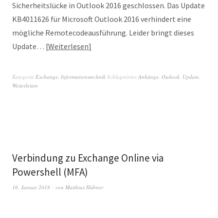
Sicherheitslücke in Outlook 2016 geschlossen. Das Update
KB4011626 für Microsoft Outlook 2016 verhindert eine
mögliche Remotecodeausführung. Leider bringt dieses
Update…
Weiterlesen
Kategorie
Exchange
,
Informationstechnik
Schlagwörter
Anhänge
,
Outlook
,
Update
,
Weiterleiten
Verbindung zu Exchange Online via
Powershell (MFA)
16. Januar 2018
von
Matthias Hübner