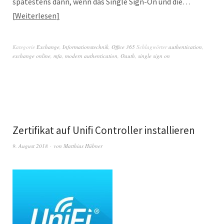
spätestens dann, wenn das Single Sign-On und die…
Weiterlesen
Kategorie
Exchange
,
Informationstechnik
,
Office 365
Schlagwörter
authentication
,
exchange online
,
mfa
,
modern authentication
,
Oauth
,
single sign on
Zertifikat auf Unifi Controller installieren
9. August 2018
von
Matthias Hübner