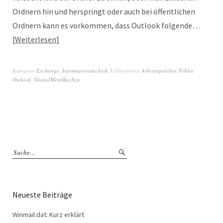
Ordnern hin und herspringt oder auch bei öffentlichen
Ordnern kann es vorkommen, dass Outlook folgende…
Weiterlesen
Kategorie
Exchange
,
Informationstechnik
Schlagwörter
Arbeitsspeicher
,
Fehler
,
Outlook
,
SharedMemMaxSize
Neueste Beiträge
Winmail.dat: Kurz erklärt