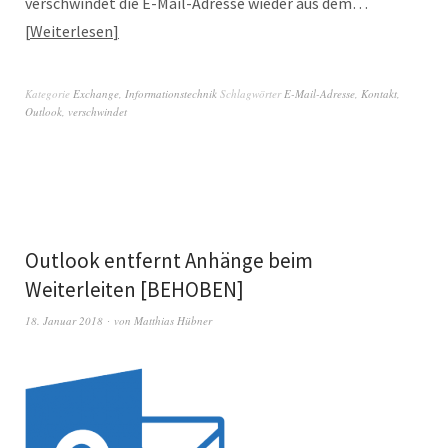
verschwindet die E-Mail-Adresse wieder aus dem…
Weiterlesen
Kategorie
Exchange
,
Informationstechnik
Schlagwörter
E-Mail-Adresse
,
Kontakt
,
Outlook
,
verschwindet
Outlook entfernt Anhänge beim
Weiterleiten [BEHOBEN]
18. Januar 2018
von
Matthias Hübner