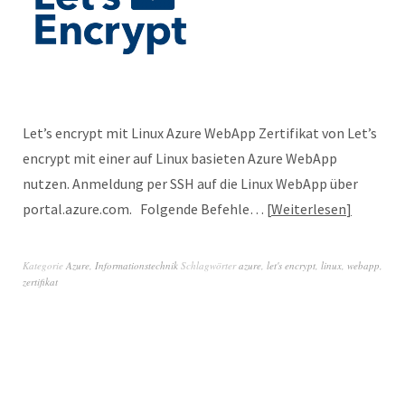
Let’s encrypt mit Linux Azure WebApp Zertifikat von Let’s
encrypt mit einer auf Linux basieten Azure WebApp
nutzen. Anmeldung per SSH auf die Linux WebApp über
portal.azure.com. Folgende Befehle…
Weiterlesen
Kategorie
Azure
,
Informationstechnik
Schlagwörter
azure
,
let's encrypt
,
linux
,
webapp
,
zertifikat