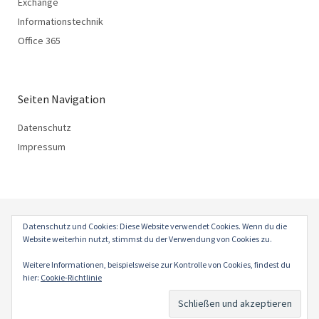
Exchange
Informationstechnik
Office 365
Seiten Navigation
Datenschutz
Impressum
Datenschutz und Cookies: Diese Website verwendet Cookies. Wenn du die
Website weiterhin nutzt, stimmst du der Verwendung von Cookies zu.
© 2026
HUEBNER-BL.
Powered by
WordPress
Weitere Informationen, beispielsweise zur Kontrolle von Cookies, findest du
Theme: Weta von
Elmastudio
.
hier:
Cookie-Richtlinie